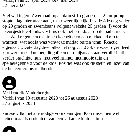
Verblijf van 27 april 2024 tot 4 mei 2024
22 mei 2024
Viel wat tegen. Zwembad bij aankomst 15 graden, na 2 uur pomp
stopte, dag later weer aan , maar weer tijdelijk. Pas de 4de dag water
op 20 graden en zwembaar ( volgens website 26 graden !!) voor de
teleurgestelde 4 kids. Cv huis ook niet bruikbaar op de badkamers
na.. We kregen een elektrisch kacheltje en een oliekachel om te
warmen, wat nodig was vanwege matige buiten temp. Reactie
eigenaar: …zaterdag deed alles het nog… !,.Ook de wasdroger deed
zijn werk niet. Jammer, dit gaf een nare bijsmaak aan verblijf in dit
verder prachtige huis, met veel ruimte, met mooie tuin en
spelhelegenheid voor de kids. Positief was ook de steun en inzet van
de beheerder/toezichthouder.
Mr Hendrik Vanlerberghe
Verblijf van 19 augustus 2023 tot 26 augustus 2023
27 augustus 2023
knusse villa met alle nodige voorzieningen. Kon misschien wel
netter, maar is onderdeel van een vakantie in de natuur