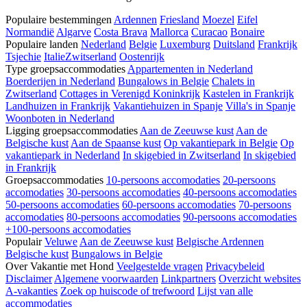
Populaire bestemmingen
Ardennen
Friesland
Moezel
Eifel
Normandië
Algarve
Costa Brava
Mallorca
Curacao
Bonaire
Populaire landen
Nederland
Belgie
Luxemburg
Duitsland
Frankrijk
Tsjechie
Italie
Zwitserland
Oostenrijk
Type groepsaccommodaties
Appartementen in Nederland
Boerderijen in Nederland
Bungalows in Belgie
Chalets in
Zwitserland
Cottages in Verenigd Koninkrijk
Kastelen in Frankrijk
Landhuizen in Frankrijk
Vakantiehuizen in Spanje
Villa's in Spanje
Woonboten in Nederland
Ligging groepsaccommodaties
Aan de Zeeuwse kust
Aan de
Belgische kust
Aan de Spaanse kust
Op vakantiepark in Belgie
Op
vakantiepark in Nederland
In skigebied in Zwitserland
In skigebied
in Frankrijk
Groepsaccommodaties
10-persoons accomodaties
20-persoons
accomodaties
30-persoons accomodaties
40-persoons accomodaties
50-persoons accomodaties
60-persoons accomodaties
70-persoons
accomodaties
80-persoons accomodaties
90-persoons accomodaties
+100-persoons accomodaties
Populair
Veluwe
Aan de Zeeuwse kust
Belgische Ardennen
Belgische kust
Bungalows in Belgie
Over Vakantie met Hond
Veelgestelde vragen
Privacybeleid
Disclaimer
Algemene voorwaarden
Linkpartners
Overzicht websites
A-vakanties
Zoek op huiscode of trefwoord
Lijst van alle
accommodaties