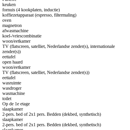
keuken
fornuis (4 kookplaten, inductie)
koffiezetapparaat (espresso, filtermaling)
oven
magnetron
afwasmachine
koel-/vriescombinatie
woon/eetkamer
TV (flatscreen, satelliet, Nederlandse zender(s), internationale
zender(s))
eettafel
open haard
woon/eetkamer
TV (flatscreen, satelliet, Nederlandse zender(s))
eettafel
wasruimte
wasdroger
wasmachine
toilet
Op de 1e etage
slaapkamer
2-pers. bed of 2x1 pers. Bedden (dekbed, synthetisch)
slaapkamer
2-pers. bed of 2x1 pers. Bedden (dekbed, synthetisch)
slaapkamer