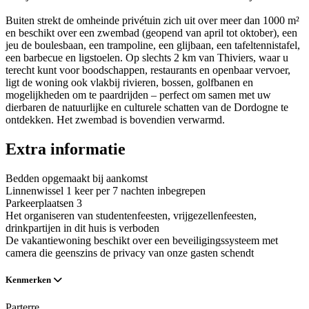
Buiten strekt de omheinde privétuin zich uit over meer dan 1000 m²
en beschikt over een zwembad (geopend van april tot oktober), een
jeu de boulesbaan, een trampoline, een glijbaan, een tafeltennistafel,
een barbecue en ligstoelen. Op slechts 2 km van Thiviers, waar u
terecht kunt voor boodschappen, restaurants en openbaar vervoer,
ligt de woning ook vlakbij rivieren, bossen, golfbanen en
mogelijkheden om te paardrijden – perfect om samen met uw
dierbaren de natuurlijke en culturele schatten van de Dordogne te
ontdekken. Het zwembad is bovendien verwarmd.
Extra informatie
Bedden opgemaakt bij aankomst
Linnenwissel 1 keer per 7 nachten inbegrepen
Parkeerplaatsen 3
Het organiseren van studentenfeesten, vrijgezellenfeesten,
drinkpartijen in dit huis is verboden
De vakantiewoning beschikt over een beveiligingssysteem met
camera die geenszins de privacy van onze gasten schendt
Kenmerken
Parterre