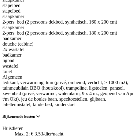
stapelbed
stapelbed
slaapkamer
2-pers. bed (2 persoons dekbed, synthetisch, 160 x 200 cm)
slaapkamer
2-pers. bed (2 persoons dekbed, synthetisch, 180 x 200 cm)
badkamer
douche (cabine)
2x wastafel
badkamer
ligbad
wastafel
toilet
Algemeen
ledikant
, verwarming
, tuin (privé, omheind, verlicht, > 1000 m2)
,
tuinmeubilair
, BBQ (houtskool)
, trampoline
, ligstoelen
, parasol
,
zwembad (privé, verwarmd, wateralarm, 9 x 4 m., geopend van Apr
t/m Okt)
, jeu de boules baan
, speeltoestellen
, glijbaan
,
tafeltennistafel
, kinderbed
, kinderstoel
Bijkomende kosten
Huisdieren
Max. 2; € 3,53/dier/nacht