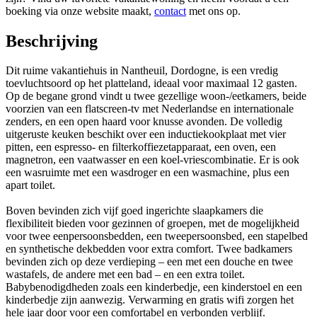
boeking via onze website maakt,
contact
met ons op.
Beschrijving
Dit ruime vakantiehuis in Nantheuil, Dordogne, is een vredig
toevluchtsoord op het platteland, ideaal voor maximaal 12 gasten.
Op de begane grond vindt u twee gezellige woon-/eetkamers, beide
voorzien van een flatscreen-tv met Nederlandse en internationale
zenders, en een open haard voor knusse avonden. De volledig
uitgeruste keuken beschikt over een inductiekookplaat met vier
pitten, een espresso- en filterkoffiezetapparaat, een oven, een
magnetron, een vaatwasser en een koel-vriescombinatie. Er is ook
een wasruimte met een wasdroger en een wasmachine, plus een
apart toilet.
Boven bevinden zich vijf goed ingerichte slaapkamers die
flexibiliteit bieden voor gezinnen of groepen, met de mogelijkheid
voor twee eenpersoonsbedden, een tweepersoonsbed, een stapelbed
en synthetische dekbedden voor extra comfort. Twee badkamers
bevinden zich op deze verdieping – een met een douche en twee
wastafels, de andere met een bad – en een extra toilet.
Babybenodigdheden zoals een kinderbedje, een kinderstoel en een
kinderbedje zijn aanwezig. Verwarming en gratis wifi zorgen het
hele jaar door voor een comfortabel en verbonden verblijf.