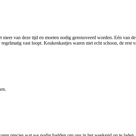
et meer van deze tijd en moeten nodig gerenoveerd worden. Eén van de 
regelmatig vast loopt. Keukenkastjes waren niet echt schoon, de rest va
men.
waren precies wat we nodig hadden om ons in het weekend op te laden.