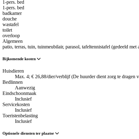
1-pers. bed
1-pers. bed
badkamer
douche
wastafel
toilet
overloop
Algemeen
patio
, terras
, tuin
, tuinmeubilair
, parasol
, tafeltennistafel (gedeeld met
Bijkomende kosten
Huisdieren
Max. 4; € 26,88/dier/verblijf (De huurder dient zorg te dragen
Bedlinnen
Aanwezig
Eindschoonmaak
Inclusief
Servicekosten
Inclusief
Toeristenbelasting
Inclusief
Optionele diensten ter plaatse