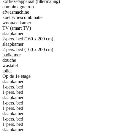
koffiezetapparaat (filtermaling)
combimagnetron
afwasmachine
koel-/vriescombinatie
woon/eetkamer
TV (smart TV)
slaapkamer
2-pers. bed (160 x 200 cm)
slaapkamer
2-pers. bed (160 x 200 cm)
badkamer
douche
wastafel
toilet
Op de 1e etage
slaapkamer
1-pers. bed
1-pers. bed
slaapkamer
1-pers. bed
1-pers. bed
slaapkamer
1-pers. bed
1-pers. bed
slaapkamer