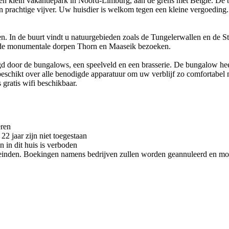
en klein vakantiepark in Noord-Limburg, aan de grens met België. De b
n prachtige vijver. Uw huisdier is welkom tegen een kleine vergoeding.
n. In de buurt vindt u natuurgebieden zoals de Tungelerwallen en de S
 de monumentale dorpen Thorn en Maaseik bezoeken.
ngd door de bungalows, een speelveld en een brasserie. De bungalow h
schikt over alle benodigde apparatuur om uw verblijf zo comfortabel mo
s gratis wifi beschikbaar.
eren
2 jaar zijn niet toegestaan
n in dit huis is verboden
eleinden. Boekingen namens bedrijven zullen worden geannuleerd en m