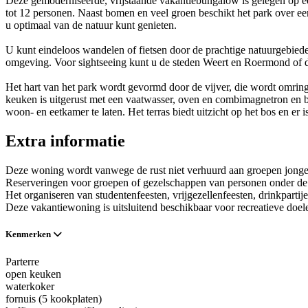
Deze gemoderniseerde, vrijstaande vakantiebungalow is gelegen op e
tot 12 personen. Naast bomen en veel groen beschikt het park over ee
u optimaal van de natuur kunt genieten.
U kunt eindeloos wandelen of fietsen door de prachtige natuurgebiede
omgeving. Voor sightseeing kunt u de steden Weert en Roermond of
Het hart van het park wordt gevormd door de vijver, die wordt omri
keuken is uitgerust met een vaatwasser, oven en combimagnetron en be
woon- en eetkamer te laten. Het terras biedt uitzicht op het bos en er i
Extra informatie
Deze woning wordt vanwege de rust niet verhuurd aan groepen jong
Reserveringen voor groepen of gezelschappen van personen onder de 2
Het organiseren van studentenfeesten, vrijgezellenfeesten, drinkpartije
Deze vakantiewoning is uitsluitend beschikbaar voor recreatieve do
Kenmerken
Parterre
open keuken
waterkoker
fornuis (5 kookplaten)