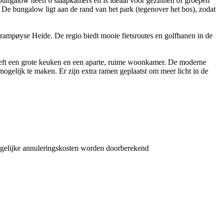
ungalow heeft 6 slaapkamers en is ideaal voor gezinnen of groepen
 De bungalow ligt aan de rand van het park (tegenover het bos), zodat
trampøyse Heide. De regio biedt mooie fietsroutes en golfbanen in de
eeft een grote keuken en een aparte, ruime woonkamer. De moderne
gelijk te maken. Er zijn extra ramen geplaatst om meer licht in de
ogelijke annuleringskosten worden doorberekend