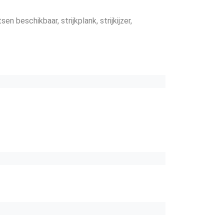
etsen beschikbaar
, strijkplank
, strijkijzer
,