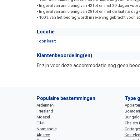
• In geval van annulering van 42 tot en met 29 dagen voor
• In geval van annulering van 28 tot en met de laatste d
• 100% van het bedrag wordt in rekening gebracht voor late
Locatie
Toon kaart
Klantenbeoordeling(en)
Er zijn voor deze accommodatie nog geen beoor
Populaire bestemmingen
Type 
Ardennen
Apparte
Friesland
Boerderi
Moezel
Bungalow
Eifel
Chalets 
Normandië
Cottages
Algarve
Kastelen 