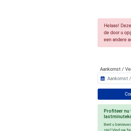
Helaas! Deze
de door u op
een andere 
Aankomst / Ve
Con
Profiteer nu
lastminuteko
Bent u benieuwd
zijn? Vind uw f