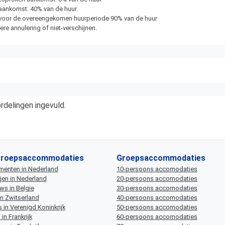
 aankomst: 40% van de huur.
ag voor de overeengekomen huurperiode 90% van de huur
re annulering of niet-verschijnen.
delingen ingevuld.
groepsaccommodaties
Groepsaccommodaties
menten in Nederland
10-persoons accomodaties
jen in Nederland
20-persoons accomodaties
s in Belgie
30-persoons accomodaties
in Zwitserland
40-persoons accomodaties
 in Verenigd Koninkrijk
50-persoons accomodaties
in Frankrijk
60-persoons accomodaties