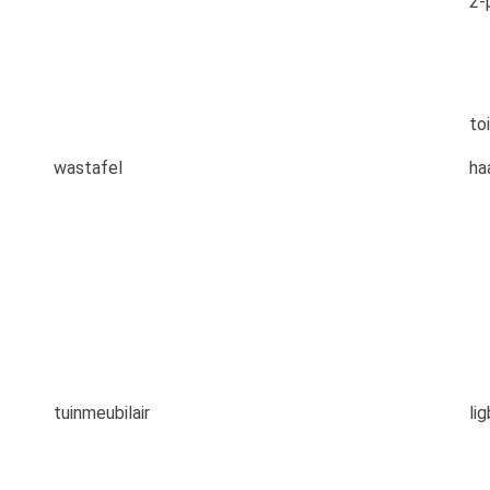
2-
to
wastafel
ha
tuinmeubilair
li