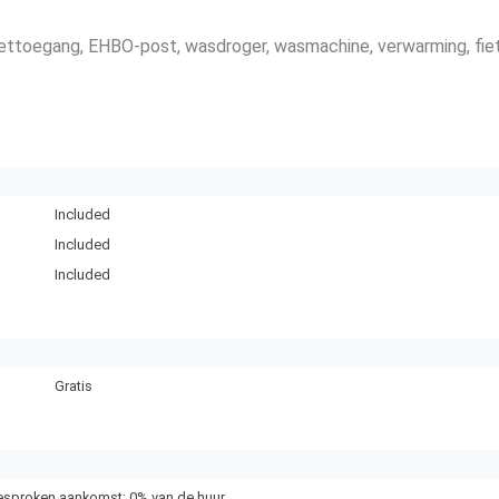
nettoegang
, EHBO-post
, wasdroger
, wasmachine
, verwarming
, fi
Included
Included
Included
Gratis
gesproken aankomst: 0% van de huur