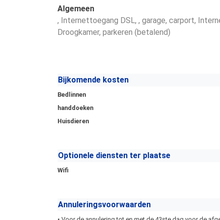
Algemeen
, Internettoegang DSL
,
, garage
, carport
, Inter
Droogkamer
, parkeren (betalend)
Bijkomende kosten
Bedlinnen
handdoeken
Huisdieren
Optionele diensten ter plaatse
Wifi
Annuleringsvoorwaarden
• Voor de annulering tot en met de 43ste dag voor de af