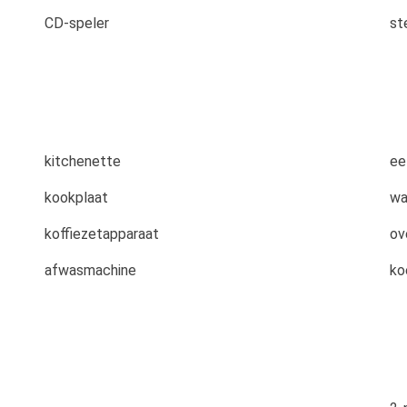
CD-speler
st
kitchenette
ee
kookplaat
wa
koffiezetapparaat
ov
afwasmachine
ko