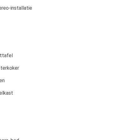
ereo-installatie
ttafel
terkoker
en
elkast