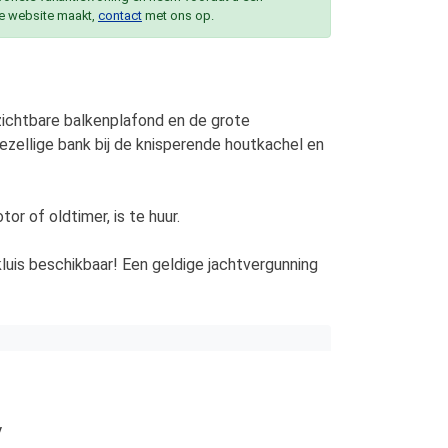
e website maakt,
contact
met ons op.
ichtbare balkenplafond en de grote
zellige bank bij de knisperende houtkachel en
or of oldtimer, is te huur.
luis beschikbaar! Een geldige jachtvergunning
V