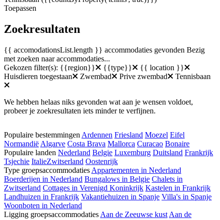
Toepassen
Zoekresultaten
{{ accomodationsList.length }} accommodaties gevonden
Bezig
met zoeken naar accommodaties...
Gekozen filter(s):
{{region}}
{{type}}
{{ location }}
Huisdieren toegestaan
Zwembad
Prive zwembad
Tennisbaan
We hebben helaas niks gevonden wat aan je wensen voldoet,
probeer je zoekresultaten iets minder te verfijnen.
Populaire bestemmingen
Ardennen
Friesland
Moezel
Eifel
Normandië
Algarve
Costa Brava
Mallorca
Curacao
Bonaire
Populaire landen
Nederland
Belgie
Luxemburg
Duitsland
Frankrijk
Tsjechie
Italie
Zwitserland
Oostenrijk
Type groepsaccommodaties
Appartementen in Nederland
Boerderijen in Nederland
Bungalows in Belgie
Chalets in
Zwitserland
Cottages in Verenigd Koninkrijk
Kastelen in Frankrijk
Landhuizen in Frankrijk
Vakantiehuizen in Spanje
Villa's in Spanje
Woonboten in Nederland
Ligging groepsaccommodaties
Aan de Zeeuwse kust
Aan de