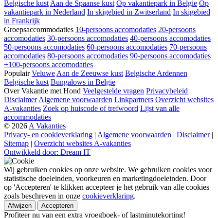
Belgische kust
Aan de Spaanse kust
Op vakantiepark in Belgie
Op
vakantiepark in Nederland
In skigebied in Zwitserland
In skigebied
in Frankrijk
Groepsaccommodaties
10-persoons accomodaties
20-persoons
accomodaties
30-persoons accomodaties
40-persoons accomodaties
50-persoons accomodaties
60-persoons accomodaties
70-persoons
accomodaties
80-persoons accomodaties
90-persoons accomodaties
+100-persoons accomodaties
Populair
Veluwe
Aan de Zeeuwse kust
Belgische Ardennen
Belgische kust
Bungalows in Belgie
Over Vakantie met Hond
Veelgestelde vragen
Privacybeleid
Disclaimer
Algemene voorwaarden
Linkpartners
Overzicht websites
A-vakanties
Zoek op huiscode of trefwoord
Lijst van alle
accommodaties
© 2026
A Vakanties
Privacy- en cookieverklaring
|
Algemene voorwaarden
|
Disclaimer
|
Sitemap
|
Overzicht websites A-vakanties
Ontwikkeld door: Dream IT
Wij gebruiken cookies op onze website. We gebruiken cookies voor
statistische doeleinden, voorkeuren en marketingdoeleinden. Door
op 'Accepteren' te klikken accepteer je het gebruik van alle cookies
zoals beschreven in onze
cookieverklaring
.
Afwijzen
Accepteren
Profiteer nu van een extra vroegboek- of lastminutekorting!