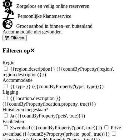
Zorgeloos en veilig online reserveren
Persoonlijke klantenservice
Groot aanbod in binnen- en buitenland
Accommodatie niet gevonden.
Filteren
Filteren op
Regio
{{region.description}}
({{countByProperty('region',
region.description)}})
Accommodatie
{{ type }}
({{countByProperty('type', type)}})
Ligging
{{ location.description }}
({{countByProperty(location.property, true)}})
Huisdieren toegestaan?
Ja
({{countByProperty('pets', true)}})
Faciliteiten
Zwembad
({{countByProperty('pool', true)}})
Prive
zwembad
({{countByProperty('private_pool', true)}})
Tennisbaan
({{countByProperty('tennis', true)}})